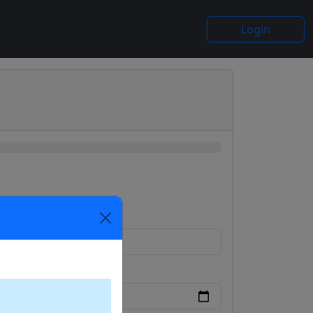
Login