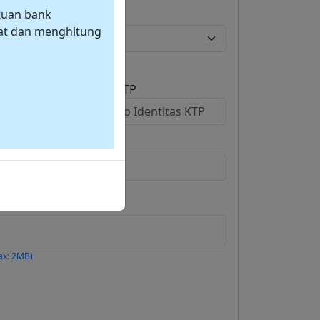
ntuan bank
at dan menghitung
No Identitas KTP
Max: 2MB)