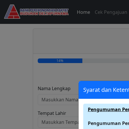
Home
Cek Pengajuan
14%
Nama Lengkap
Syarat dan Keten
Pengumuman Pen
Tempat Lahir
Pengumuman Pen